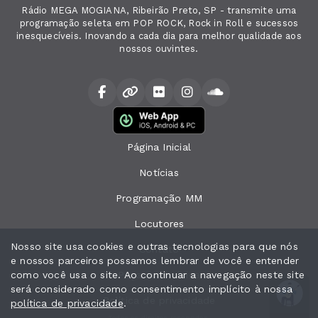
Rádio MEGA MOGIANA, Ribeirão Preto, SP - transmite uma
programação seleta em POP ROCK, Rock in Roll e sucessos
inesquecíveis. Inovando a cada dia para melhor qualidade aos
nossos ouvintes.
Página Inicial
Notícias
Programação MM
Locutores
Nosso site usa cookies e outras tecnologias para que nós
Contato
e nossos parceiros possamos lembrar de você e entender
como você usa o site. Ao continuar a navegação neste site
Peça sua música
será considerado como consentimento implícito à nossa
ROCK NA VEIA com Marcelo Limberti
Clássicos da MPB - Parte 1
Clássicos 
ROCK N
Política de privacidade
política de privacidade
.
Todos os direitos reservados.