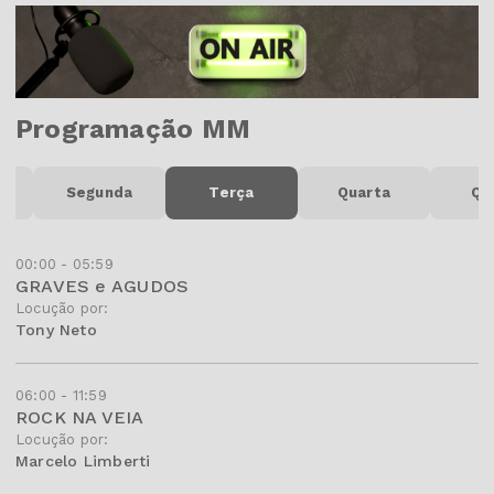
Programação MM
o
Segunda
Terça
Quarta
Qu
00:00 - 05:59
GRAVES e AGUDOS
Locução por:
Tony Neto
06:00 - 11:59
ROCK NA VEIA
Locução por:
Marcelo Limberti