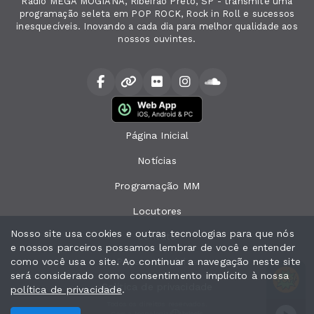
Rádio MEGA MOGIANA, Ribeirão Preto, SP - transmite uma
programação seleta em POP ROCK, Rock in Roll e sucessos
inesquecíveis. Inovando a cada dia para melhor qualidade aos
nossos ouvintes.
Página Inicial
Notícias
Programação MM
Locutores
Nosso site usa cookies e outras tecnologias para que nós
Contato
e nossos parceiros possamos lembrar de você e entender
como você usa o site. Ao continuar a navegação neste site
Peça sua música
será considerado como consentimento implícito à nossa
SUCESSOS e COMPANHIA! com Tony Neto
Pop show - Parte 4
Pop show - P
SUCESSO
Política de privacidade
política de privacidade
.
Todos os direitos reservados.
Com a tecnologia